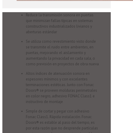
Reduce la transmisión sonora en puertas
que minimizan fallas típicas en sistemas
constructivos industrializados livianos y
aberturas estándar
Se utiliza como revestimiento visto donde
se transmite el ruido entre ambientes, en
puertas, mejorando el aislamiento y
aumentando la privacidad en cada sala, o
como previsión en proyectos de obra nueva
Altos índices de atenuación sonora en
espesores mínimos y con excelentes
terminaciones estéticas. Junto con Fonac
Doors® se proveen molduras perimetrales
en color negro, adhesivo FONAC Class1 e
instructivo de montaje
Simple de cortar y pegar con adhesivo
Fonac Class1. Rápida instalación. Fonac
Doors® es estable al paso del tiempo, es
por esta razón que no desprende partículas