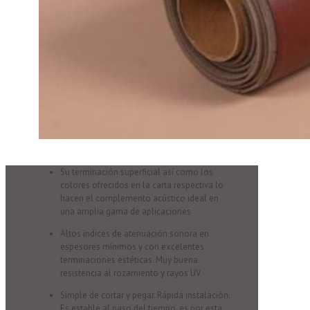
Su terminación superficial así como los
colores ofrecidos en la carta respectiva lo
hacen el complemento acústico ideal en
una amplia gama de aplicaciones
Altos índices de atenuación sonora en
espesores mínimos y con excelentes
terminaciones estéticas. Muy buena
resistencia al rozamiento y rayos UV
Simple de cortar y pegar. Rápida instalación.
Es estable al paso del tiempo, es por esta