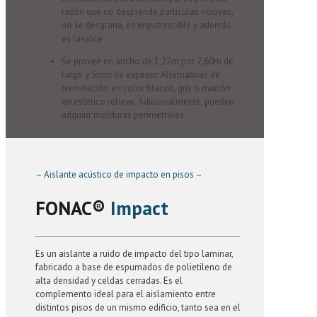
razón que no desprende partículas nocivas,
no se desgrana, es imputrescible y además
es lavable
Se provee en ancho de 1,22m por 2,60m de
largo y 5mm de espesor. Alternativas de
terminación en color blanco, gris o marrón
en estético relieve. Adicionalmente, pueden
adquirir molduras perimetrales.
– Aislante acústico de impacto en pisos –
FONAC®️
Impact
Es un aislante a ruido de impacto del tipo laminar,
fabricado a base de espumados de polietileno de
alta densidad y celdas cerradas. Es el
complemento ideal para el aislamiento entre
distintos pisos de un mismo edificio, tanto sea en el