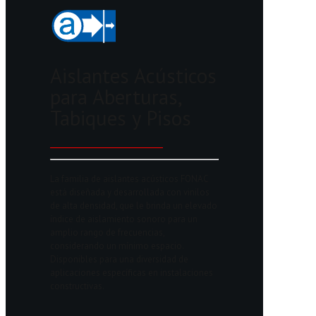
Aislantes Acústicos
para Aberturas,
Tabiques y Pisos
La familia de aislantes acústicos FONAC
está diseñada y desarrollada con vinilos
de alta densidad, que le brinda un elevado
índice de aislamiento sonoro para un
amplio rango de frecuencias,
considerando un mínimo espacio.
Disponibles para una diversidad de
aplicaciones específicas en instalaciones
constructivas.