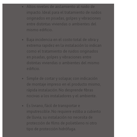
Altos niveles de aislamiento al ruido de
impacto. Ideal para el tratamiento de ruidos
originados en pisadas, golpes y vibraciones
entre distintas viviendas o ambientes del
mismo edificio.
Baja incidencia en el costo total de obra y
extrema rapidez en la instalación lo indican
como el tratamiento de ruidos originados
en pisadas, golpes y vibraciones entre
distintas viviendas o ambientes del mismo
edificio.
Simple de cortar y solapar, con indicación
de montaje impreso en el producto mismo,
rápida instalación. No desprende fibras
nocivas a los instaladores y el ambiente.
Es liviano, fácil de transportar e
imputrescible. No requiere estiba a cubierto
de lluvia, su instalación no necesita de
protección de films de polietileno ni otro
tipo de protección hidrófuga.