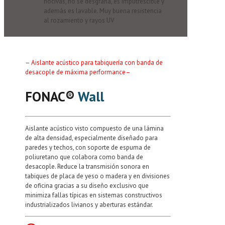
nocivas, no se desgrana, es imputrescible y
además es lavable. Muy buena resistencia
al rozamiento y rayos UV
– Aislante acústico para tabiquería con banda de
desacople de máxima performance–
FONAC®️
Wall
Aislante acústico visto compuesto de una lámina
de alta densidad, especialmente diseñado para
paredes y techos, con soporte de espuma de
poliuretano que colabora como banda de
desacople. Reduce la transmisión sonora en
tabiques de placa de yeso o madera y en divisiones
de oficina gracias a su diseño exclusivo que
minimiza fallas típicas en sistemas constructivos
industrializados livianos y aberturas estándar.