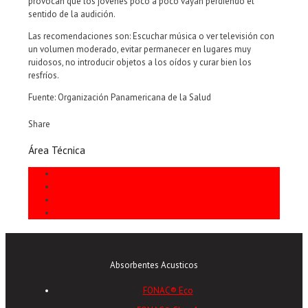
provocan que los jóvenes poco a poco vayan perdiendo el
sentido de la audición.
Las recomendaciones son: Escuchar música o ver televisión con
un volumen moderado, evitar permanecer en lugares muy
ruidosos, no introducir objetos a los oídos y curar bien los
resfríos.
Fuente: Organización Panamericana de la Salud
Share
Área Técnica
Informes Técnicos
Instalación
Preguntas Frecuentes
Usos Habituales
Absorbentes Acusticos
FONAC® Eco