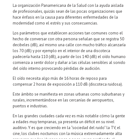
La organización Panamericana de la Salud con la ayuda aislada
de profesionales, quizás sean de las pocas organizaciones que
hace énfasis en la causa para diferentes enfermedades de la
modernidad como el estrés y sus consecuencias.
Los parámetros que establecen acciones tan comunes como el
hecho de conversar con otra persona señalan que se registra 50
decibeles (dB), así mismo una calle con mucho tráfico alcanzaría
los 70 (dB) y por ejemplo en el interior de una discoteca
padecería hasta 110 (dB), a partir de los 140 (dB) el oído humano
comienza a sentir dolor y dañar a las células sensibles al sonido
del oído interno provocando pérdidas de audición.
El oído necesita algo más de 16 horas de reposo para
compensar 2 horas de exposición a 110 dB (discoteca ruidosa).
Este ámbito se manifiesta en zonas urbanas como suburbanas y
rurales, incrementándose en las cercanías de aeropuertos,
puertos e industrias.
En las grandes ciudades cada vez es más notable cómo la gente
a edades muy tempranas, ya presenta un déficit en su nivel
auditivo. Y es que creciendo en la “sociedad del ruido” la TV, el
cine, los clubes nocturnos con la música extremadamente alta