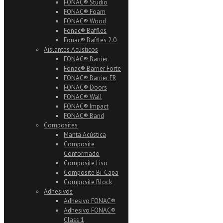
FONAC® Studio
FONAC® Foam
FONAC® Wood
Fonac® Baffles
Fonac® Baffles 2.0
Aislantes Acústicos
FONAC® Barrier
Fonac® Barrier Forte
FONAC® Barrier FR
FONAC® Doors
FONAC® Wall
FONAC® Impact
FONAC® Band
Composites
Manta Acústica
Composite
Conformado
Composite Liso
Composite Bi-Capa
Composite Block
Adhesivos
Adhesivo FONAC®
Adhesivo FONAC®
Class 1