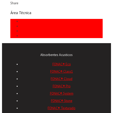
Share
Área Técnica
Informes Técnicos
Instalación
Preguntas Frecuentes
Usos Habituales
Absorbentes Acusticos
FONAC® Eco
FONAC® Class1
FONAC® Cloud
FONAC® Pro
FONAC® System
FONAC® Stone
FONAC® Texturado