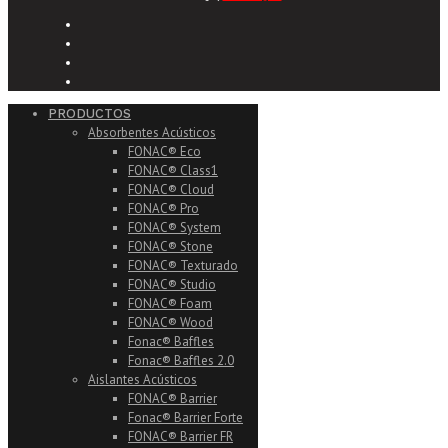
PRODUCTOS
Absorbentes Acústicos
FONAC® Eco
FONAC® Class1
FONAC® Cloud
FONAC® Pro
FONAC® System
FONAC® Stone
FONAC® Texturado
FONAC® Studio
FONAC® Foam
FONAC® Wood
Fonac® Baffles
Fonac® Baffles 2.0
Aislantes Acústicos
FONAC® Barrier
Fonac® Barrier Forte
FONAC® Barrier FR