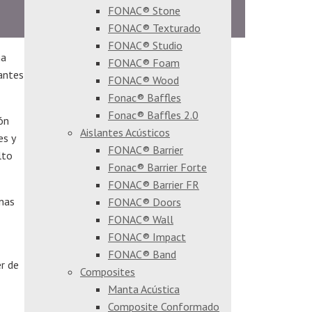
FONAC® Stone
FONAC® Texturado
FONAC® Studio
na
FONAC® Foam
antes
FONAC® Wood
Fonac® Baffles
Fonac® Baffles 2.0
ón
Aislantes Acústicos
es y
FONAC® Barrier
lto
Fonac® Barrier Forte
FONAC® Barrier FR
inas
FONAC® Doors
FONAC® Wall
FONAC® Impact
FONAC® Band
r de
Composites
Manta Acústica
Composite Conformado