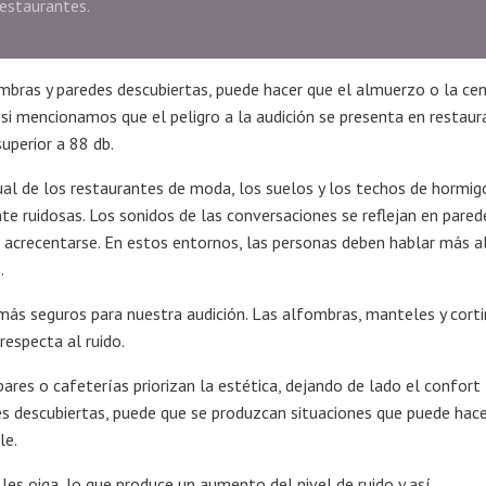
restaurantes.
mbras y paredes descubiertas, puede hacer que el almuerzo o la ce
si mencionamos que el peligro a la audición se presenta en restaur
uperior a 88 db.
ual de los restaurantes de moda, los suelos y los techos de hormig
e ruidosas. Los sonidos de las conversaciones se reflejan en pared
 acrecentarse. En estos entornos, las personas deben hablar más a
.
 más seguros para nuestra audición. Las alfombras, manteles y cort
especta al ruido.
res o cafeterías priorizan la estética, dejando de lado el confort
des descubiertas, puede que se produzcan situaciones que puede hace
le.
les oiga, lo que produce un aumento del nivel de ruido y así