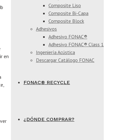
Composite Liso
db
Composite Bi-Capa
Composite Block
Adhesivos
Adhesivo FONAC®
Adhesivo FONAC® Class 1
e
Ingeniería Acústica
ir en
Descargar Catálogo FONAC
a
FONAC® RECYCLE
e,
¿DÓNDE COMPRAR?
lver