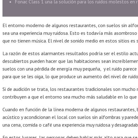
Fonac Class 1 una la solución para los ruidos molestos en 
El entorno moderno de algunos restaurantes, con suelos sin alfo
sea una experiencia muy ruidosa. Esto es todavía más asombroso 
que no tienen música. El nivel de sonido medio en estos sitios es s
La razón de estos alarmantes resultados podría ser el estilo act
descubiertos pueden hacer que las habitaciones sean increíblement
suelos con una pérdida de energía muy pequeña, y el ruido parece
para que se les oiga, lo que produce un aumento del nivel de ruido
Si de audición se trata, los restaurantes tradicionales son mucho
contribuyen a que el entorno sea mucho más saludable en lo que r
Cuando en función de la línea moderna de algunos restaurantes, ba
acústico y acondicionan el local con suelos sin alfombras y pare
una cena, comida o café una experiencia muy ruidosa y desagradab
En estos lugares, las personas deben hablar más alto para que se 