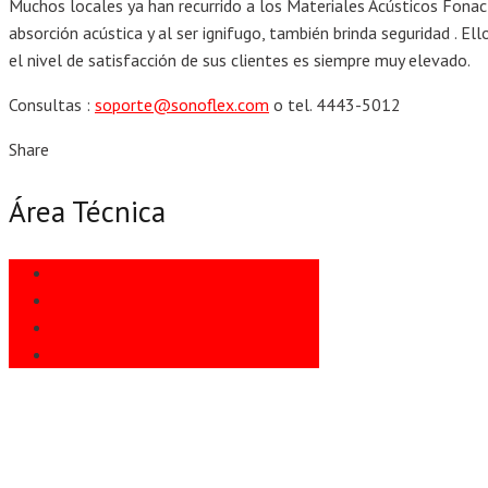
Muchos locales ya han recurrido a los Materiales Acústicos Fona
absorción acústica y al ser ignifugo, también brinda seguridad . El
el nivel de satisfacción de sus clientes es siempre muy elevado.
Consultas :
soporte@sonoflex.com
o tel. 4443-5012
Share
Área Técnica
Informes Técnicos
Instalación
Preguntas Frecuentes
Usos Habituales