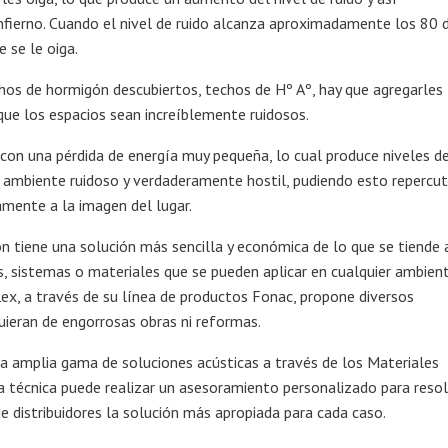
nfierno. Cuando el nivel de ruido alcanza aproximadamente los 80 
 se le oiga.
hos de hormigón descubiertos, techos de Hº Aº, hay que agregarles
que los espacios sean increíblemente ruidosos.
 con una pérdida de energía muy pequeña, lo cual produce niveles d
 ambiente ruidoso y verdaderamente hostil, pudiendo esto repercut
mente a la imagen del lugar.
ón tiene una solución más sencilla y económica de lo que se tiende 
s, sistemas o materiales que se pueden aplicar en cualquier ambient
flex, a través de su línea de productos Fonac, propone diversos
uieran de engorrosas obras ni reformas.
na amplia gama de soluciones acústicas a través de los Materiales
a técnica puede realizar un asesoramiento personalizado para reso
de distribuidores la solución más apropiada para cada caso.