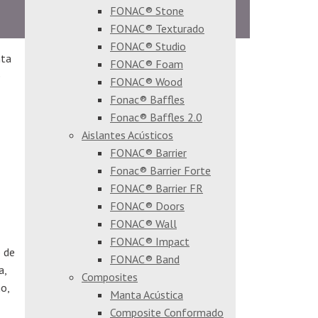
FONAC® Stone
FONAC® Texturado
FONAC® Studio
nta
FONAC® Foam
e
FONAC® Wood
Fonac® Baffles
Fonac® Baffles 2.0
Aislantes Acústicos
FONAC® Barrier
Fonac® Barrier Forte
FONAC® Barrier FR
FONAC® Doors
FONAC® Wall
FONAC® Impact
 de
FONAC® Band
a,
Composites
o,
Manta Acústica
Composite Conformado