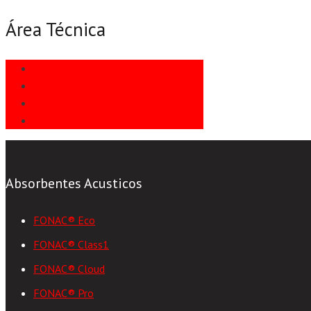
Área Técnica
Informes Técnicos
Instalación
Preguntas Frecuentes
Usos Habituales
Absorbentes Acusticos
FONAC® Eco
FONAC® Class1
FONAC® Cloud
FONAC® Pro