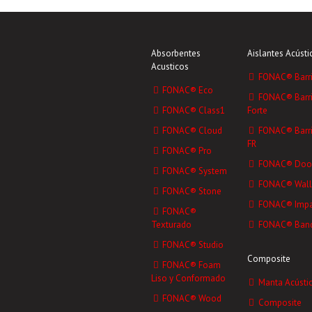
Absorbentes
Aislantes Acústi
Acusticos
FONAC® Barri
FONAC® Eco
FONAC® Barri
FONAC® Class1
Forte
FONAC® Cloud
FONAC® Barri
FR
FONAC® Pro
FONAC® Doo
FONAC® System
FONAC® Wall
FONAC® Stone
FONAC® Impa
FONAC®
Texturado
FONAC® Ban
FONAC® Studio
Composite
FONAC® Foam
Liso y Conformado
Manta Acústi
FONAC® Wood
Composite