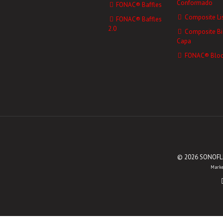
Conformado
FONAC® Baffles
Composite Li
FONAC® Baffles
2.0
Composite Bi
Capa
FONAC® Bloc
© 2026 SONOFLEX
Marke